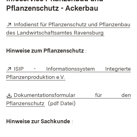
Pflanzenschutz - Ackerbau
Extern:
Infodienst für Pflanzenschutz und Pflanzenbau
(Öffnet in n
des Landwirtschaftsamtes Ravensburg
Hinweise zum Pflanzenschutz
:
Extern:
ISIP - Informationssystem Integrierte
(Öffnet in neuem Fenster)
Pflanzenproduktion e.V.
Download:
Dokumentationsformular für den
(Öffnet in neuem Fenster)
Pflanzenschutz
(pdf Datei)
Hinweise zur Sachkunde
: