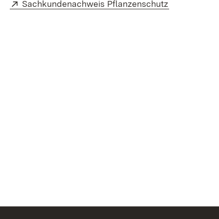
Extern:
(Öffnet in n
Sachkundenachweis Pflanzenschutz